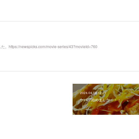
//newspicks.com/movie-series/43?movieId=760
2024.04.08 12:21
ケバブ始めました・・・