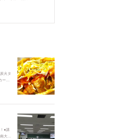
炭火タ
カー…
！●講
南大…