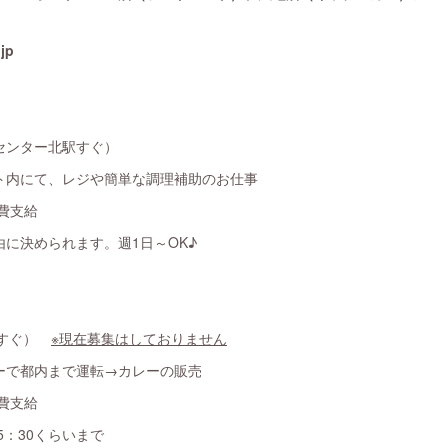
jp
センター北駅すぐ）
内にて、レジや簡単な調理補助のお仕事
費支給
に決められます。週1日～OK♪
駅すぐ）
※現在募集はしておりません
で都内まで運転→カレーの販売
費支給
5：30くらいまで